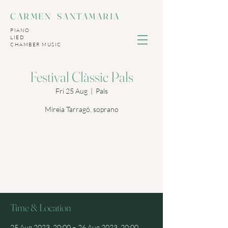
CARMEN SANTAMARIA
PIANO
LIED
​CHAMBER MUSIC
Festival Clàssic Pals
Fri 25 Aug
  |  
Pals
Mireia Tarragó, soprano
Las entradas no están a la
venta
Ver otros eventos
Time & Location
25 Aug 2023, 20:00 – 26 Aug 2023, 20:00