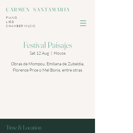
CARMEN SANTAMARIA
PIANO
LIED
​CHAMBER MUSIC
Festival Paisajes
Sat 12 Aug
  |  
Hoyos
Obras de Mompou, Emiliana de Zubeldia,
Florence Price o Mel Bonis, entre otras
Las entradas no están a la
venta
Ver otros eventos
Time & Location