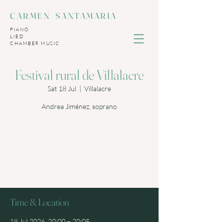
CARMEN SANTAMARIA
PIANO
LIED
​CHAMBER MUSIC
Festival rural de Villalacre
Sat 18 Jul
  |  
Villalacre
Andrea Jiménez, soprano
Las entradas no están a la
venta
Ver otros eventos
Time & Location
18 Jul 2026, 20:00 – 20:05