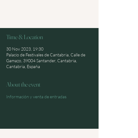
venta
Ver otros eventos
Time & Location
30 Nov 2023, 19:30
Palacio de Festivales de Cantabria, Calle de
Gamazo, 39004 Santander, Cantabria,
Cantabria, España
About the event
Información y venta de entradas