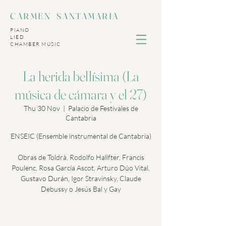
CARMEN SANTAMARIA
PIANO
LIED
​CHAMBER MUSIC
La herida bellísima (La
música de cámara y el 27)
Thu 30 Nov
  |  
Palacio de Festivales de
Cantabria
ENSEIC (Ensemble instrumental de Cantabria)
Obras de Toldrà, Rodolfo Hallfter, Francis
Poulenc, Rosa García Ascot, Arturo Dúo Vital,
Gustavo Durán, Igor Stravinsky, Claude
Debussy o Jesús Bal y Gay
Las entradas no están a la